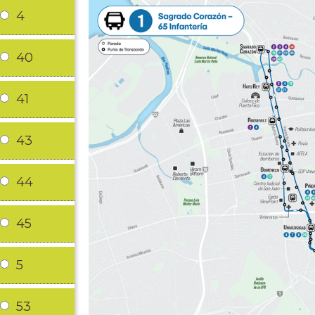
4
40
41
43
44
45
5
53