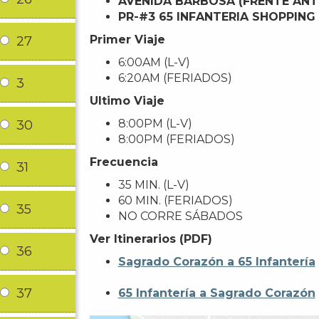
AVENIDA BARBOSA (FRENTE ANT
PR-#3 65 INFANTERIA SHOPPING
Primer Viaje
27
6:00AM (L-V)
6:20AM (FERIADOS)
3
Ultimo Viaje
8:00PM (L-V)
30
8:00PM (FERIADOS)
Frecuencia
31
35 MIN. (L-V)
60 MIN. (FERIADOS)
35
NO CORRE SÁBADOS
Ver Itinerarios (PDF)
36
Sagrado Corazón a 65 Infantería
37
65 Infantería a Sagrado Corazón