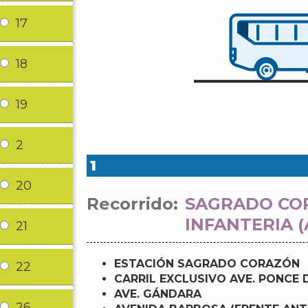
17
18
19
2
1
20
Recorrido:
SAGRADO COR
INFANTERIA (
21
ESTACIÓN SAGRADO CORAZÓN
22
CARRIL EXCLUSIVO AVE. PONCE 
AVE. GÁNDARA
26