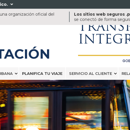
ico.

na organización oficial del
Los sitios web seguros .
se conectó de forma segura 
TRANS
INTEG
TACIÓN
GOB
RBANA
PLANIFICA TU VIAJE
SERVICIO AL CLIENTE
REL