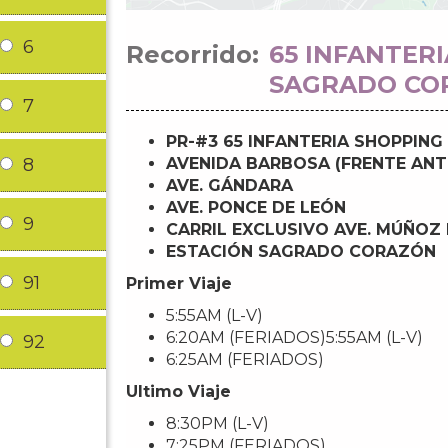
6
Recorrido:
65 INFANTERI
SAGRADO CO
7
PR-#3 65 INFANTERIA SHOPPING
8
AVENIDA BARBOSA (FRENTE ANT
AVE. GÁNDARA
AVE. PONCE DE LEÓN
9
CARRIL EXCLUSIVO AVE. MÚÑOZ 
ESTACIÓN SAGRADO CORAZÓN
91
Primer Viaje
5:55AM (L-V)
6:20AM (FERIADOS)5:55AM (L-V)
92
6:25AM (FERIADOS)
Ultimo Viaje
8:30PM (L-V)
7:25PM (FERIADOS)